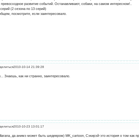
 превосходное развитие событий. Останавливают, собаки, на самом интересном!..
 серий (2 сезона по 13 серий)
общем, посмотрите, если заинтересовало.
делиться
2010-10-14 21:39:28
... Знаешь, как ни странно, заинтересовало.
делиться
2010-10-23 13:01:17
llarana, да анимэ может быть шедевром) MK_cartoon, Сэкирэй-это история о том как п