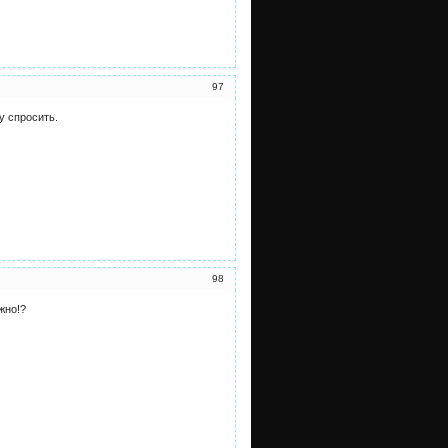
97
у спросить.
98
жно!?