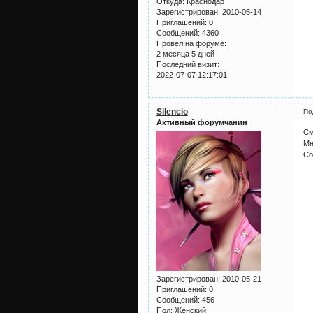
Откуда:
Краснодар
Зарегистрирован
: 2010-05-14
Приглашений:
0
Сообщений:
4360
Провел на форуме:
2 месяца 5 дней
Последний визит:
2022-07-07 12:17:01
Silencio
По
Активный форумчанин
См
Мн
Со
Зарегистрирован
: 2010-05-21
Приглашений:
0
Сообщений:
456
Пол:
Женский