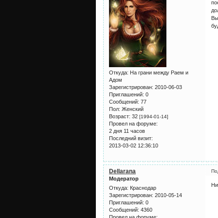
по
до
Вы
бу
Откуда:
На грани между Раем и
Адом
Зарегистрирован
: 2010-06-03
Приглашений:
0
Сообщений:
77
Пол:
Женский
Возраст:
32
[1994-01-14]
Провел на форуме:
2 дня 11 часов
Последний визит:
2013-03-02 12:36:10
Dellarana
По
Модератор
Ни
Откуда:
Краснодар
Зарегистрирован
: 2010-05-14
Приглашений:
0
Сообщений:
4360
Провел на форуме: