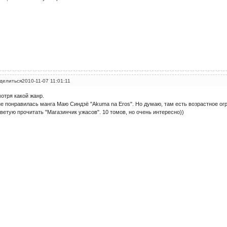
делиться
2010-11-07 11:01:11
отря какой жанр.
е понравилась манга Маю Синдзё "Akuma na Eros". Но думаю, там есть возрастное ог
ветую прочитать "Магазинчик ужасов". 10 томов, но очень интересно))