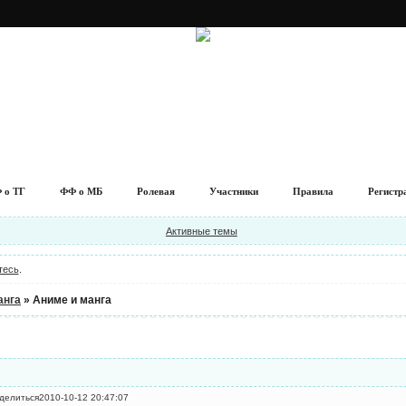
 о ТГ
ФФ о МБ
Ролевая
Участники
Правила
Регистр
Активные темы
тесь
.
анга
»
Аниме и манга
делиться
2010-10-12 20:47:07