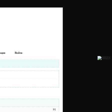
ация
Войти
91