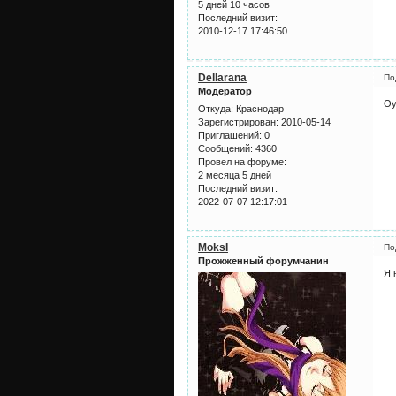
5 дней 10 часов
Последний визит:
2010-12-17 17:46:50
Dellarana
По
Модератор
Оу
Откуда:
Краснодар
Зарегистрирован
: 2010-05-14
Приглашений:
0
Сообщений:
4360
Провел на форуме:
2 месяца 5 дней
Последний визит:
2022-07-07 12:17:01
MoksI
По
Прожженный форумчанин
Я 