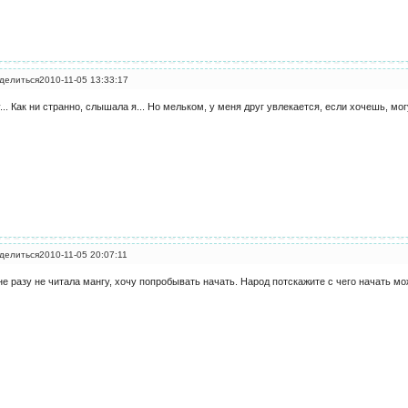
делиться
2010-11-05 13:33:17
... Как ни странно, слышала я... Но мельком, у меня друг увлекается, если хочешь, мог
делиться
2010-11-05 20:07:11
не разу не читала мангу, хочу попробывать начать. Народ потскажите с чего начать мо