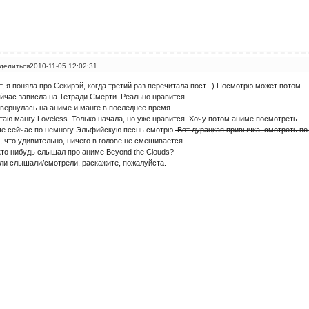
делиться
2010-11-05 12:02:31
т, я поняла про Секирэй, когда третий раз перечитала пост.. ) Посмотрю может потом.
йчас зависла на Тетради Смерти. Реально нравится.
вернулась на аниме и манге в последнее время.
таю мангу Loveless. Только начала, но уже нравится. Хочу потом аниме посмотреть.
е сейчас по немногу Эльфийскую песнь смотрю.
Вот дурацкая привычка, смотреть по
, что удивительно, ничего в голове не смешивается...
кто нибудь слышал про аниме Beyond the Clouds?
ли слышали/смотрели, раскажите, пожалуйста.