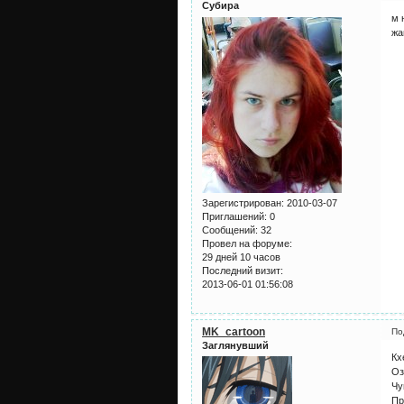
Субира
м 
жа
Зарегистрирован
: 2010-03-07
Приглашений:
0
Сообщений:
32
Провел на форуме:
29 дней 10 часов
Последний визит:
2013-06-01 01:56:08
MK_cartoon
По
Заглянувший
Кх
Оз
Чу
Пр