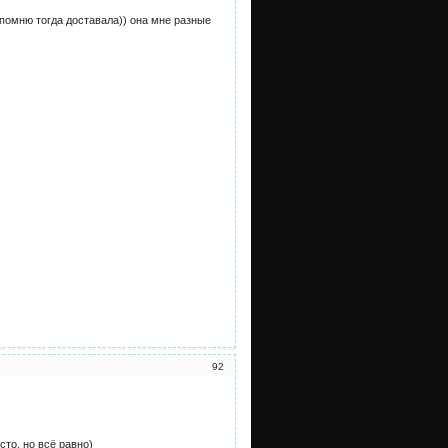
 помню тогда доставала)) она мне разные
92
сто, но всё равно)