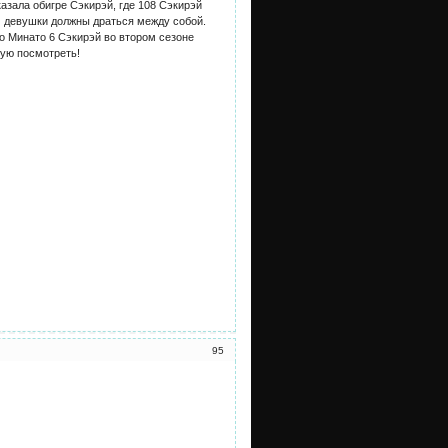
азала обигре Сэкирэй, где 108 Сэкирэй
м девушки должны драться между собой.
о Минато 6 Сэкирэй во втором сезоне
тую посмотреть!
95