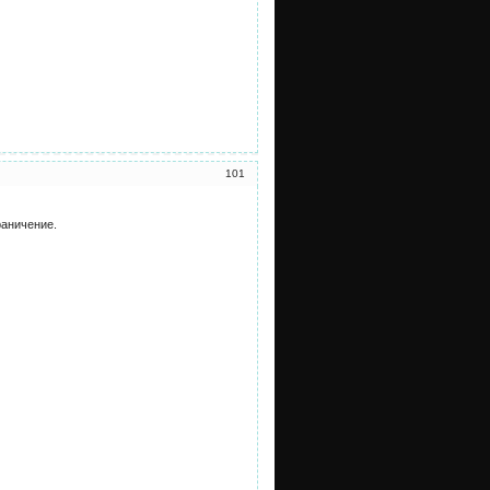
101
раничение.