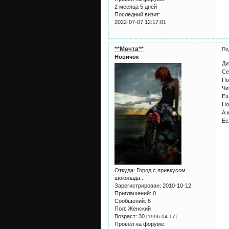
2 месяца 5 дней
Последний визит:
2022-07-07 12:17:01
**Мечта**
По
Новичок
Ди
Се
По
Чи
Еш
Но
А 
Ес
Откуда:
Город с привкусом
шоколада...
Зарегистрирован
: 2010-10-12
Приглашений:
0
Сообщений:
6
Пол:
Женский
Возраст:
30
[1996-04-17]
Провел на форуме: