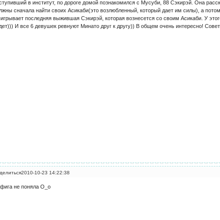
ступивший в институт, по дороге домой познакомился с Мусуби, 88 Сэкирэй. Она расск
лжны сначала найти своих Асикаби(это возлюбленный, который дает им силы), а пото
игрывает последняя выжившая Сэкирэй, которая вознесется со своим Асикаби. У этог
дет))) И все 6 девушек ревнуют Минато друг к другу)) В общем очень интересно! Сове
делиться
2010-10-23 14:22:38
фига не поняла О_о