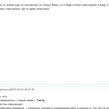
ну то аниме еще не смотрела)) не только Фима, но и Кида и Нони советовали) А Киду я
нры советовала, где-то даже записано))
делиться
2010-10-14 20:37:33
е- кхе.
накомилась с новым анимэ -
Гантц
.
вства смешанные.
орисовка неважная, + элементы эротики и откровенная грязь и пошлость. (не так уж ча