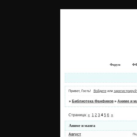
Форум
ФФ
Привет, Гость!
Войдите
или
зарегистрируй
»
Библиотека Фанфиков
»
Аниме и м
Страница:
«
1
2
3
4
5
6
»
Аниме и манга
Август
По