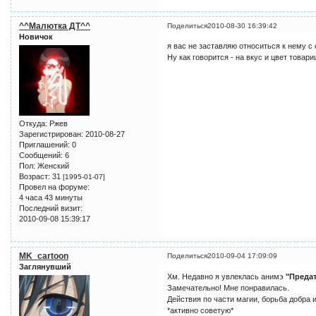
^^Малютка ДТ^^
Поделиться
2010-08-30 16:39:42
Новичок
я вас не заставляю относиться к нему с
Ну как говорится - на вкус и цвет товари
Откуда:
Ржев
Зарегистрирован
: 2010-08-27
Приглашений:
0
Сообщений:
6
Пол:
Женский
Возраст:
31
[1995-01-07]
Провел на форуме:
4 часа 43 минуты
Последний визит:
2010-09-08 15:39:17
MK_cartoon
Поделиться
2010-09-04 17:09:09
Заглянувший
Хм. Недавно я увлеклась анимэ
"Предат
Замечательно! Мне понравилась.
Действия по части магии, борьба добра и
*активно советую*