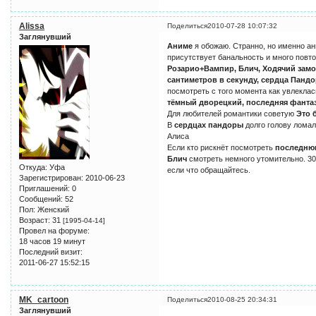
Alissa
Поделиться
2010-07-28 10:07:32
Заглянувший
Аниме
я обожаю. Странно, но именно ан
присутствует банальность и много повто
Розарио+Вампир, Блич, Ходячий замо
сантиметров в секунду, сердца Панд
посмотреть с того момента как увлеклас
тёмный дворецкий, последняя фантаз
Для любителей романтики советую
Это 
В
сердцах пандоры
долго голову ломал
Алиса
Если кто рискнёт посмотреть
последню
Блич
смотреть немного утомительно. 300
Откуда:
Уфа
если что обращайтесь.
Зарегистрирован
: 2010-06-23
Приглашений:
0
Сообщений:
52
Пол:
Женский
Возраст:
31
[1995-04-14]
Провел на форуме:
18 часов 19 минут
Последний визит:
2011-06-27 15:52:15
MK_cartoon
Поделиться
2010-08-25 20:34:31
Заглянувший