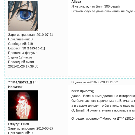
Alissa
Я не знала, что Блич 300 серий!
В таком случае даже скачивать не буду 
Зарегистрирован
: 2010-07-11
Приглашений:
0
Сообщений:
119
Возраст:
30
[1995-10-01]
Провел на форуме:
1 день 17 часов
Последний визит:
2011-01-26 17:39:35
^^Малютка ДТ^^
Поделиться
2010-08-28 11:26:22
Новичок
всем привет)))
даааа...Блич-аниме долгое, но интересн
бы был намного короче! манга Блича на 
а в самом аниме что бы втянуло надо о
О, Боги!!! Я окончательно втюрилась в гла
Отредактировано ^^Малютка ДТ^^ (2010-0
Откуда:
Ржев
Зарегистрирован
: 2010-08-27
Приглашений:
0