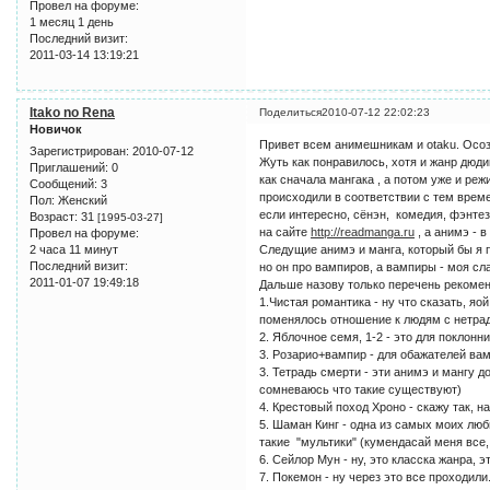
Провел на форуме:
1 месяц 1 день
Последний визит:
2011-03-14 13:19:21
Itako no Rena
Поделиться
2010-07-12 22:02:23
Новичок
Привет всем анимешникам и otaku. Осозн
Зарегистрирован
: 2010-07-12
Жуть как понравилось, хотя и жанр дюдик
Приглашений:
0
как сначала мангака , а потом уже и ре
Сообщений:
3
происходили в соответствии с тем времен
Пол:
Женский
если интересно, сёнэн, комедия, фэнтез
Возраст:
31
[1995-03-27]
на сайте
http://readmanga.ru
, а анимэ - 
Провел на форуме:
2 часа 11 минут
Следущие анимэ и манга, который бы я 
Последний визит:
но он про вампиров, а вампиры - моя сл
2011-01-07 19:49:18
Дальше назову только перечень рекоме
1.Чистая романтика - ну что сказать, яо
поменялось отношение к людям с нетра
2. Яблочное семя, 1-2 - это для поклон
3. Розарио+вампир - для обажателей вам
3. Тетрадь смерти - эти анимэ и мангу д
сомневаюсь что такие существуют)
4. Крестовый поход Хроно - скажу так, н
5. Шаман Кинг - одна из самых моих люб
такие "мультики" (кумендасай меня все, 
6. Сейлор Мун - ну, это класска жанра, 
7. Покемон - ну через это все проходили.