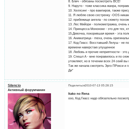
8. Блич - обязаны посмотреть ВСЕ!
9. Наруто - тоже классика жанра, поправ
10. Хеллсинг - про вампиров, также при
11. Я люблю свою сестренку -OOS никак
12. прибежище ангела - по сюжету похож
13. Лес Мийори - полнометражка, очень 
14. Принцесса Мононоке - это для тех, кт
15.Девочка, покорившая время - эта пол
16. Аниматрица - mexa, очень оригиналь
17. Код Гиасс: Восставший Лелуш - не п
времени наверстаю упущенное
18. Любовь и прочие неприятности - это 
19. Спешл А - мне понравилось и по сюж
утомляют, но в течении всех 24 сеий вы
Так же начала смотреть Эрго ПРокси и 
Ди"
Silencio
Поделиться
2010-07-13 05:28:15
Активный форумчанин
Itako no Rena
ооо, Код Гиасс надо обязательно посмотр