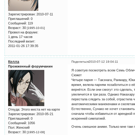
Зарегистрирован
: 2010-07-11
Приглашений:
0
Сообщений:
119
Возраст:
30
[1995-10-01]
Провел на форуме:
1 день 17 часов
Последний визит:
2011-01-26 17:39:35
Келла
Поделиться
2010-07-12 19:04:11
Прожженный форумчанин
Я советую посмотреть всем Семь Облич
Сюжет
Четыре парня — Такэнага, Ранмару, Юки
время, велела парням позаботиться о её
вернётся. Если они смогут это сделать, 
увеличится в три раза. Однако Накахару 
перестала следить за собой, отрастила
анатомическими манекенами и скелетами
Естественно, Сунако не хочет становить
Откуда:
Этого места нет на карте
сначала чтобы избавиться от арендной п
Зарегистрирован
: 2010-05-21
Приглашений:
0
искренней симпатией.
Сообщений:
1056
Очень смешное аниме. Только мне там п
Пол:
Женский
Возраст:
30
[1995-12-08]