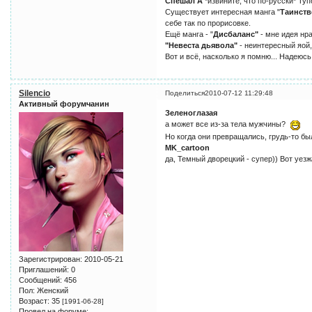
Спешал А
*извините, что по-русски* Туп
Существует интересная манга "
Таинств
себе так по прорисовке.
Ещё манга - "
Дисбаланс"
- мне идея нр
"Невеста дьявола"
- неинтересный яой,
Вот и всё, насколько я помню... Надеюс
Silencio
Поделиться
2010-07-12 11:29:48
Активный форумчанин
Зеленоглазая
а может все из-за тела мужчины?
Но когда они превращались, грудь-то бы
MK_cartoon
да, Темный дворецкий - супер)) Вот уезж
Зарегистрирован
: 2010-05-21
Приглашений:
0
Сообщений:
456
Пол:
Женский
Возраст:
35
[1991-06-28]
Провел на форуме: