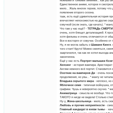
нежными и тонкими линиями... как раз а
Единственное аниме, которое я смотрела
мило... Жаль многих героев, потому что 
появление второго сезона.
таак, есть ещё удивительная история пр
впечатляет непохожестью на другие сер
озвучкой (если знать, где качать). * манг
Что там у нас ещё? -
ТЕТРАДЬ СМЕРТ
очень, хотя блещет детализацией. К про
хотя фильмы и очень отличаются от общ
Все в восторге от озвучки. Особенно от 
Ну, я не могла забыть о
Шамане Кинге
.
того стоит! Круто! Можно смеяться, сме
заартачился, так как не хотел выхода а
законченна.
Ещё у нас есть
Портрет малышки Козе
Хелсинг
- история вампира. Аристократ
Англии немного всё портит. Становится 
Охотник на вампиров Ди
- очень похо
продолжения, но увы... * мангу не читала
Владыка скрытого мира
- неплохо, но 
Яблочное семя
- типичная войнушка, от
графики. Чушь и невероятно скучно. * ма
Аниматрица
- смысла не вообще. Что-то
ТАКОГО я нигде не видела! Столько стиле
Ну-у,
Жена-школьница
- мило, есть сю
Любовь и прочие неприятности
- сме
Главный кандидат в князи тьмы
- нач