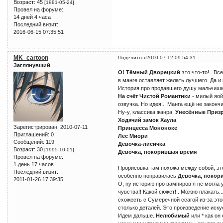
Возраст:
45
[1981-05-24]
Провел на форуме:
14 дней 4 часа
Последний визит:
2016-06-15 07:35:51
MK_cartoon
Поделиться
2010-07-12 09:54:31
Заглянувший
О! Тёмный Дворецкий
это что-то!.. В
в манге оставляет желать лучшего. Да и 
История про продавшего душу мальчишку-
На счёт Чистой Романтики
- милый яой
озвучка. Но идея!.. Манга ещё не законч
Ну-у, классика жанра:
Унесённые Приз
Ходячий замок Хаула
Зарегистрирован
: 2010-07-11
Принцесса Мононоке
Приглашений:
0
Лес Миори
Сообщений:
119
Девочка-лисичка
Возраст:
30
[1995-10-01]
Девочка, покорившая время
Провел на форуме:
1 день 17 часов
Прорисовка там похожа между собой, эт
Последний визит:
особенно понравилась
Девочка, покор
2011-01-26 17:39:35
О, ну историю про вампиров я не могла
чувства!! Какой сюжет!.. Можно плакать
схожесть с Сумеречной ссагой из-за этог
столько деталей. Это произведение иску
Идем дальше.
Нелюбимый
или * как он