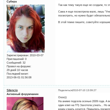
Субира
Так как тему такую еще не создали, то 
Сама я еще посмотрела мало, лишь "Уне
посмотреть, но нужно будет обязательно
В этой темке пишите, советуйте хорошие 
Зарегистрирован
: 2010-03-07
Приглашений:
0
Сообщений:
32
Провел на форуме:
29 дней 10 часов
Последний визит:
2013-06-01 01:56:08
Silencio
Поделиться
2010-07-10 13:09:27
Активный форумчанин
Оооо))
На аниме подсела осенью 2009 года. А в
один клип на ГП) Захотела узнать... Но 
конец узнать хочется. Пришлось посмотре