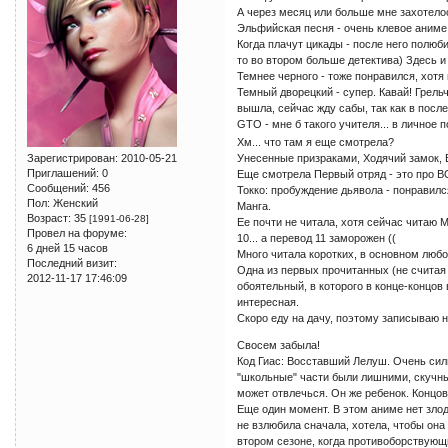
А через месяц или больше мне захотелос
Эльфийская песня - очень клевое аниме,
Когда плачут цикады - после него полюб
то во втором больше детектива) Здесь и 
Темнее черного - тоже понравился, хотя
Темный дворецкий - супер. Кавай! Грельч
вышла, сейчас жду сабы, так как в посл
GTO - мне б такого учителя... в личное
Хм... что там я еще смотрела?
Зарегистрирован
: 2010-05-21
Унесенные призраками, Ходячий замок, 
Приглашений:
0
Еще смотрела Первый отряд - это про ВО
Сообщений:
456
Токко: пробуждение дьявола - понравилс
Пол:
Женский
Манга.
Возраст:
35
[1991-06-28]
Ее почти не читала, хотя сейчас читаю М
Провел на форуме:
10... а перевод 11 заморожен ((
6 дней 15 часов
Много читала коротких, в основном люб
Последний визит:
Одна из первых прочитанных (не считая 
2012-11-17 17:46:09
обоятельный, в которого в конце-концов 
интересная.
Скоро еду на дачу, поэтому записываю н
Свосем забыла!
Код Гиас: Восставший Лелуш. Очень сил
"школьные" части были лишними, скучным
может отвлечься. Он же ребенок. Концов
Еще один момент. В этом аниме нет злоде
не взлюбила сначала, хотела, чтобы она 
втором сезоне, когда противоборствующи