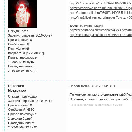
http://i015.radikal.ru/0711/f3/9e8652736082.
http://bleachlove.ucoz.ru/_ph/1/1098822.jp
http://c.foto.radikal.ru/0608/fa14095f5db1.jp
http://img1.liveinternet.ru/images/foto … 48
а сейчас он вот какой
http://readmanga.ru/bleach/vol46/417?matu
Откуда:
Ржев
http://readmanga.ru/bleach/vol46/417?matu
Зарегистрирован
: 2010-08-27
Приглашений:
0
Сообщений:
6
Пол:
Женский
Возраст:
31
[1995-01-07]
Провел на форуме:
4 часа 43 минуты
Последний визит:
2010-09-08 15:39:17
Dellarana
Поделиться
2010-08-29 13:04:16
Модератор
По меркам аниме это симпатичный? Глазки
Откуда:
Краснодар
В общем, в таких случаях говорят либо 
Зарегистрирован
: 2010-05-14
но я, к сожалению, молчать не умею
Приглашений:
0
Сообщений:
4360
Провел на форуме:
2 месяца 5 дней
Последний визит:
2022-07-07 12:17:01