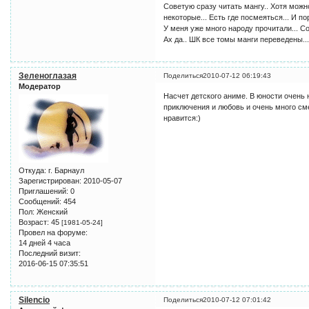
Советую сразу читать мангу.. Хотя можн
некоторые... Есть где посмеяться... И п
У меня уже много народу прочитали... С
Ах да.. ШК все томы манги переведены... 
Зеленоглазая
Поделиться
2010-07-12 06:19:43
Модератор
Насчет детского аниме. В юности очень 
приключения и любовь и очень много см
нравится:)
Откуда:
г. Барнаул
Зарегистрирован
: 2010-05-07
Приглашений:
0
Сообщений:
454
Пол:
Женский
Возраст:
45
[1981-05-24]
Провел на форуме:
14 дней 4 часа
Последний визит:
2016-06-15 07:35:51
Silencio
Поделиться
2010-07-12 07:01:42