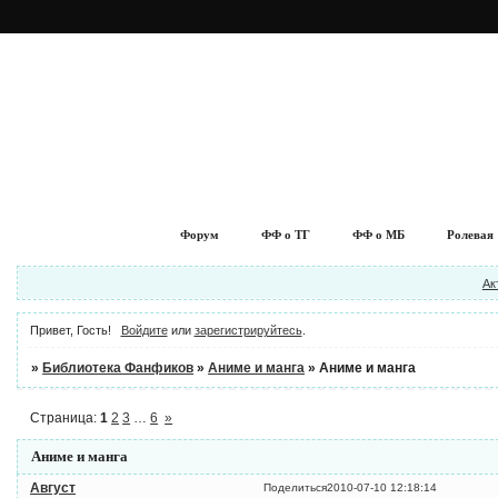
Форум
ФФ о ТГ
ФФ о МБ
Ролевая
Ак
Привет, Гость!
Войдите
или
зарегистрируйтесь
.
»
Библиотека Фанфиков
»
Аниме и манга
»
Аниме и манга
Страница:
1
2
3
…
6
»
Аниме и манга
Август
Поделиться
2010-07-10 12:18:14