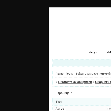
Форум
ФФ
Привет, Гость!
Войдите
или
зарегистрируй
»
Библиотека Фанфиков
»
Сборники 
Страница:
1
Frei
Август
По