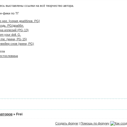
есь выставлены ссылки на всё творчество автора.
н-фики по ТГ
з нее. [серия драбблов. PG]
оздь. PG/драббл.
на иллюзий (PG-13)
om your doll. G.
ll me. (мини, PG-15)
нвейер снов (мини, PG)
оза
естословица
авторов
»
Frei
Создать форум
|
Помощь по форуму