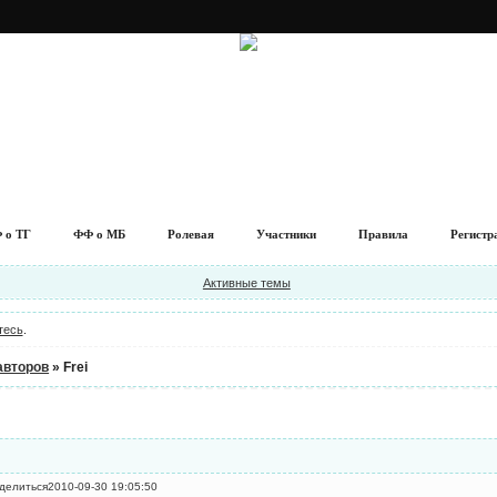
 о ТГ
ФФ о МБ
Ролевая
Участники
Правила
Регистр
Активные темы
тесь
.
авторов
»
Frei
делиться
2010-09-30 19:05:50