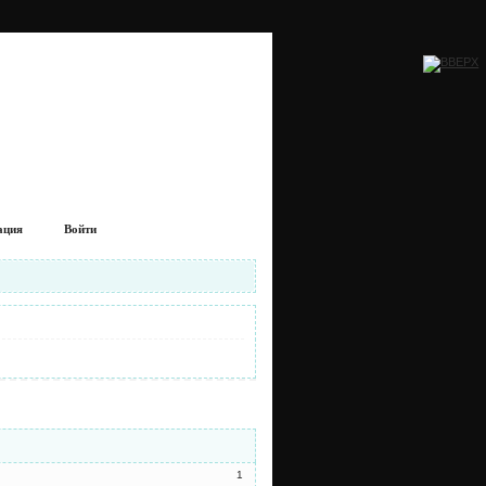
ация
Войти
1