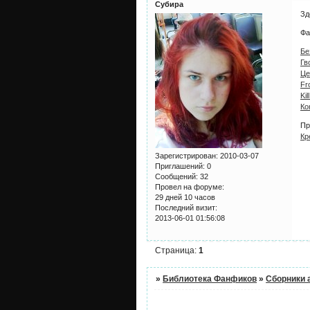
Субира
Зд
Фа
Бе
Гв
Це
Fr
Ki
Ко
Пр
Кр
Зарегистрирован
: 2010-03-07
Приглашений:
0
Сообщений:
32
Провел на форуме:
29 дней 10 часов
Последний визит:
2013-06-01 01:56:08
Страница:
1
»
Библиотека Фанфиков
»
Сборники 