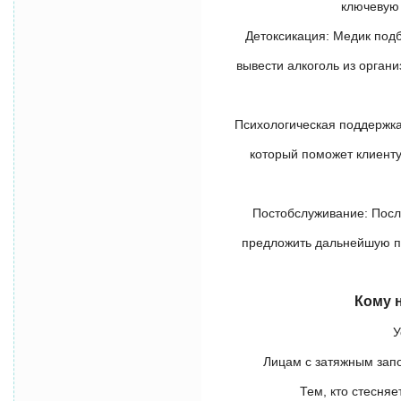
ключевую
Детоксикация: Медик под
вывести алкоголь из орган
Психологическая поддержка
который поможет клиенту
Постобслуживание: Посл
предложить дальнейшую по
Кому 
У
Лицам с затяжным запо
Тем, кто стесня