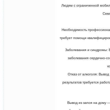
Людям с ограниченной мобиль
Семь
Необходимость профессионал
требует помощи квалифициров
Заболевания и синдромы: В
заболевания сердечно-сос
к
Отказ от алкоголя: Вывод
результатов требуется рабо
Вывод из запоя на дому —