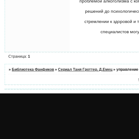
проблемой алкоголизма с к
решений до психологичес
стремлении к здоровой и 
специалистов могу
Страница:
1
»
Библиотека Фанфиков
»
Cериал Таня Гроттер. Д.Емец
»
управление