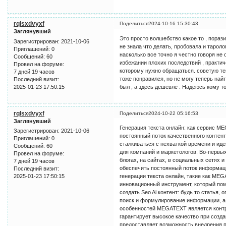
rqlsxdvyxf
Поделиться
2024-10-16 15:30:43
Заглянувший
Это просто волшебство какое то , пораз
Зарегистрирован
: 2021-10-06
не знала что делать, пробовала и тароло
Приглашений:
0
насколько все точно я честно говоря не о
Сообщений:
60
избежании плохих последствий , практич
Провел на форуме:
которому нужно обращаться. советую тем
7 дней 19 часов
тоже понравился, но не могу теперь найт
Последний визит:
2025-01-23 17:50:15
был , а здесь дешевле . Надеюсь кому т
rqlsxdvyxf
Поделиться
2024-10-22 05:16:53
Заглянувший
Генерация текста онлайн: как сервис M
Зарегистрирован
: 2021-10-06
постоянный поток качественного контент
Приглашений:
0
сталкиваться с нехваткой времени и иде
Сообщений:
60
для компаний и маркетологов. Во-первых
Провел на форуме:
блогах, на сайтах, в социальных сетях и
7 дней 19 часов
обеспечить постоянный поток информаци
Последний визит:
2025-01-23 17:50:15
генерации текста онлайн, такие как ME
инновационный инструмент, который пом
создать Seo Ai контент: будь то статья,
поиск и формулирование информации, а 
особенностей MEGATEXT является контро
гарантирует высокое качество при созда
предоставляет возможность внедрения п