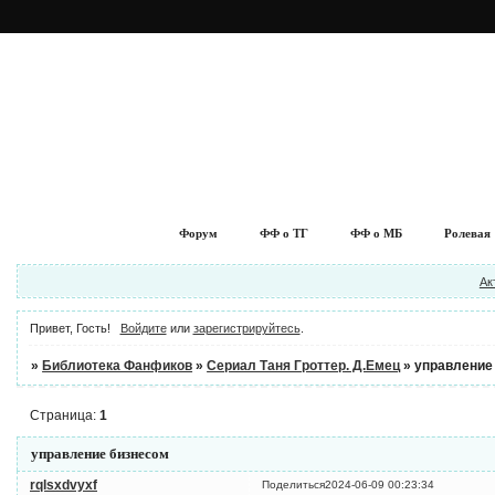
Форум
ФФ о ТГ
ФФ о МБ
Ролевая
Ак
Привет, Гость!
Войдите
или
зарегистрируйтесь
.
»
Библиотека Фанфиков
»
Cериал Таня Гроттер. Д.Емец
»
управление
Страница:
1
управление бизнесом
rqlsxdvyxf
Поделиться
2024-06-09 00:23:34