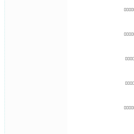
👉🏻👉
👉🏻👉
👉🏻👉
👉🏻👉
👉🏻👉