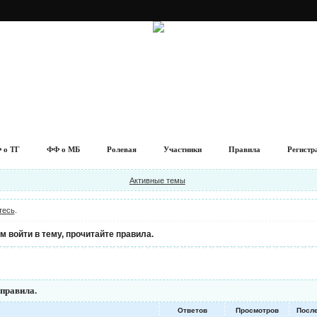
 о ТГ
ФФ о МБ
Ролевая
Участники
Правила
Регистр
Активные темы
тесь
.
 войти в тему, прочитайте правила.
 правила.
Ответов
Просмотров
Посл