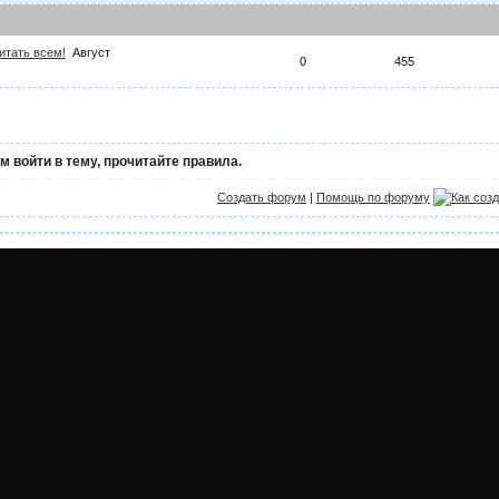
итать всем!
Август
0
455
 войти в тему, прочитайте правила.
Создать форум
|
Помощь по форуму