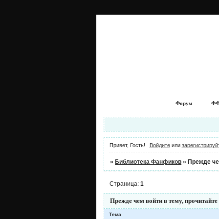
Форум
ФФ
Привет, Гость!
Войдите
или
зарегистрируй
»
Библиотека Фанфиков
»
Прежде чем
Страница:
1
Прежде чем войти в тему, прочитайте
Тема